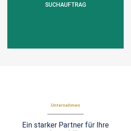
SUCHAUFTRAG
gefunden? Wir unterstützen Sie bei der Suche.
Sie haben Ihre Traumimmobilie noch nicht
SUCHAUFTRAG
Unternehmen
Ein starker Partner für Ihre