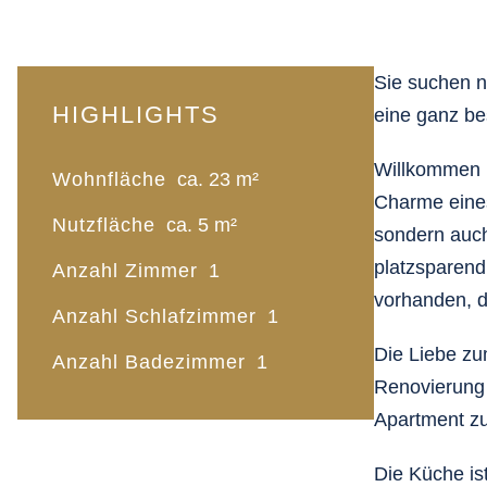
Sie suchen n
HIGHLIGHTS
eine ganz be
Willkommen i
Wohnfläche
ca. 23 m²
Charme eines
Nutzfläche
ca. 5 m²
sondern auch
platzsparend 
Anzahl Zimmer
1
vorhanden, d
Anzahl Schlafzimmer
1
Die Liebe zu
Anzahl Badezimmer
1
Renovierung 
Apartment zu
Die Küche is