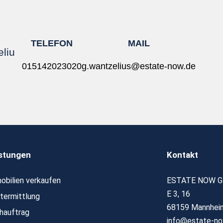
TELEFON
MAIL
liu
015142023020
g.wantzelius@estate-now.de
stungen
Kontakt
obilien verkaufen
ESTATE NOW 
E 3, 16
termittlung
68159 Mannhei
hauftrag
info@estate-no