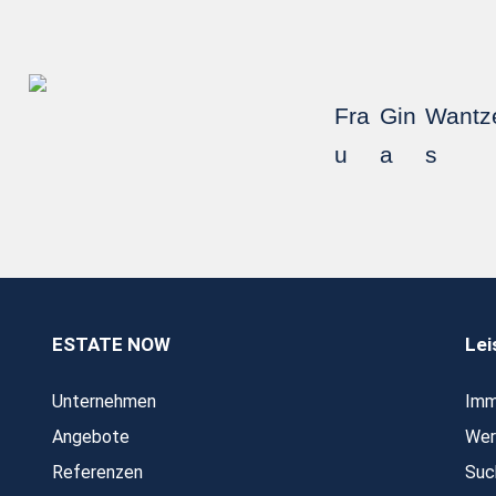
Fra
Gin
Wantze
u
a
s
ESTATE NOW
Lei
Unternehmen
Imm
Angebote
Wer
Referenzen
Suc